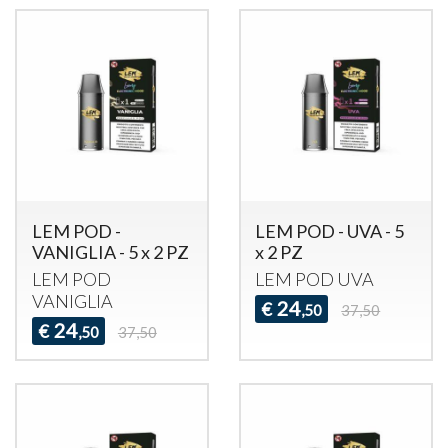
LEM POD -
LEM POD - UVA - 5
VANIGLIA - 5 x 2 PZ
x 2 PZ
LEM
POD
LEM
POD
UVA
VANIGLIA
24
€
,50
37,50
24
€
,50
37,50