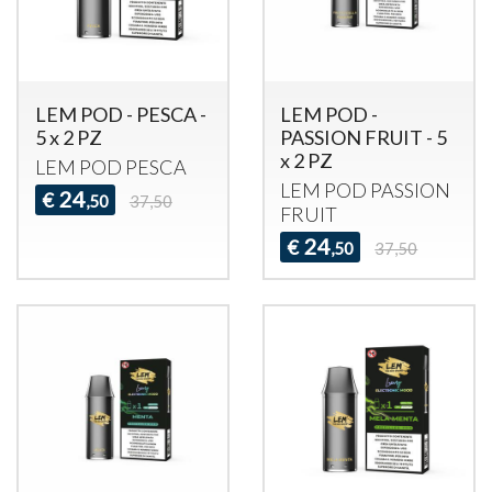
LEM POD - PESCA -
LEM POD -
5 x 2 PZ
PASSION FRUIT - 5
x 2 PZ
LEM
POD
PESCA
LEM
POD
PASSION
24
€
,50
37,50
FRUIT
24
€
,50
37,50