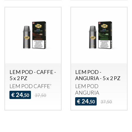
LEM POD - CAFFE -
LEM POD -
5 x 2 PZ
ANGURIA - 5 x 2 PZ
LEM
POD
CAFFE’
LEM
POD
ANGURIA
24
€
,50
37,50
24
€
,50
37,50