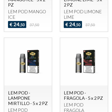
PZ
2 PZ
LEM
POD
MANGO
LEM
POD
LIMONE
ICE
LIME
24
24
€
€
,50
37,50
,50
37,50
LEM POD -
LEM POD -
LAMPONE
FRAGOLA - 5 x 2 PZ
MIRTILLO - 5 x 2 PZ
LEM
POD
LEM
POD
FRAGOLA