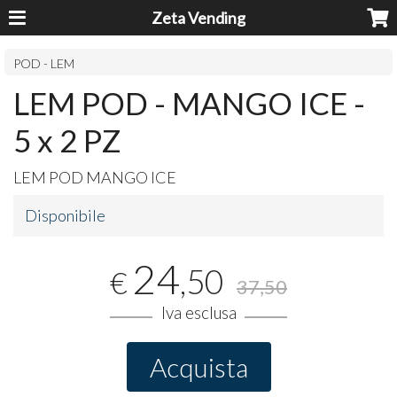
Zeta Vending
POD - LEM
LEM POD - MANGO ICE -
5 x 2 PZ
LEM
POD
MANGO
ICE
Disponibile
24
,50
€
37,50
Iva esclusa
Acquista