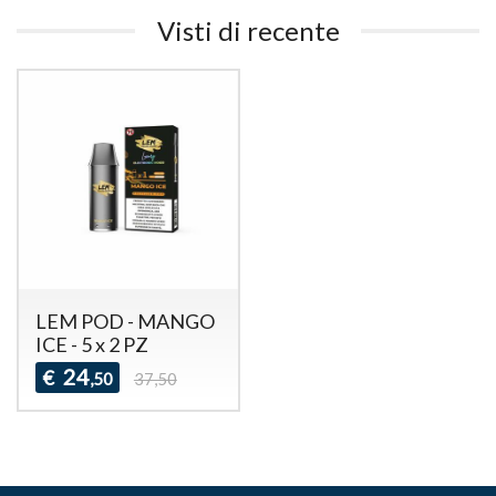
Visti di recente
LEM POD - MANGO
ICE - 5 x 2 PZ
24
€
,50
37,50