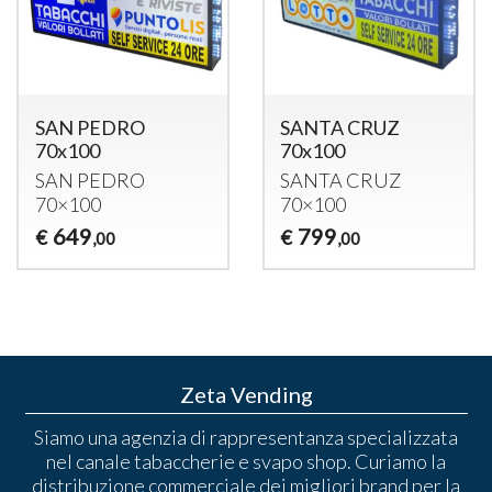
SAN PEDRO
SANTA CRUZ
70x100
70x100
SAN
PEDRO
SANTA
CRUZ
70×100
70×100
649
799
€
€
,00
,00
Zeta Vending
Siamo una agenzia di rappresentanza specializzata
nel canale tabaccherie e svapo shop. Curiamo la
distribuzione commerciale dei migliori brand per la