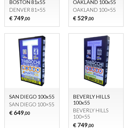
BOSTON 81x55
OAKLAND 100x55
DENVER
81×55
OAKLAND
100×55
749
529
€
€
,00
,00
SAN DIEGO 100x55
BEVERLY HILLS
100x55
SAN
DIEGO
100×55
BEVERLY
HILLS
649
€
,00
100×55
749
€
,00