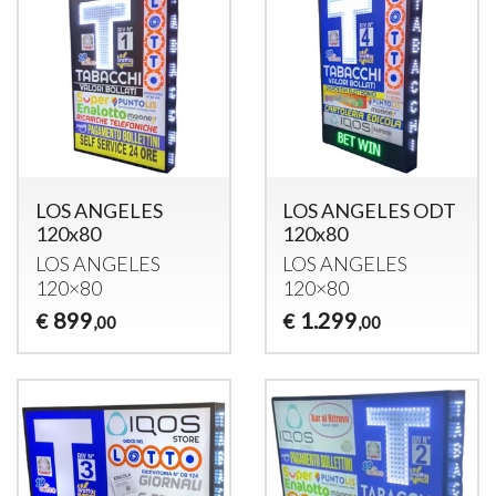
LOS ANGELES
LOS ANGELES ODT
120x80
120x80
LOS
ANGELES
LOS
ANGELES
120×80
120×80
899
1.299
€
€
,00
,00