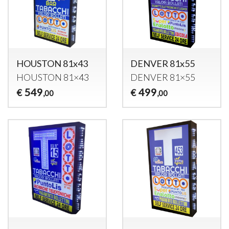
HOUSTON 81x43
DENVER 81x55
HOUSTON
81×43
DENVER
81×55
549
499
€
€
,00
,00