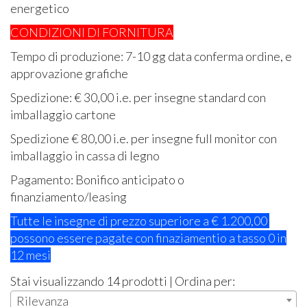
energetico
CONDIZIONI DI FORNITURA
Tempo di produzione: 7-10 gg data conferma ordine, e
approvazione grafiche
Spedizione: € 30,00 i.e. per insegne standard con
imballaggio cartone
Spedizione € 80,00 i.e. per insegne full monitor con
imballaggio in cassa di legno
Pagamento: Bonifico anticipato o
finanziamento/leasing
Tutte le insegne di prezzo superiore a € 1.200,00
possono essere pagate con finaziamentio a tasso 0 in
12 mesi
Stai visualizzando 14 prodotti | Ordina per:
Rilevanza