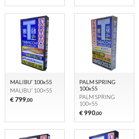
MALIBU' 100x55
PALM SPRING
100x55
MALIBU’ 100×55
PALM
SPRING
799
€
,00
100×55
990
€
,00