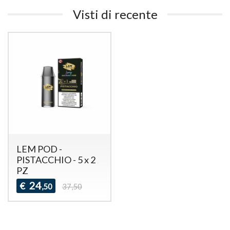
Visti di recente
LEM POD -
PISTACCHIO - 5 x 2
PZ
24
€
,50
37,50