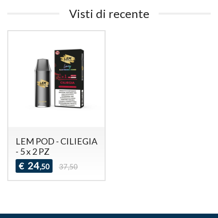
Visti di recente
LEM POD - CILIEGIA
- 5 x 2 PZ
24
€
,50
37,50