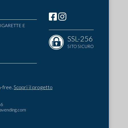
IGARETTE E
SSL-256
SITO SICURO
-free.
Scopri il progetto
I
06
avending.com