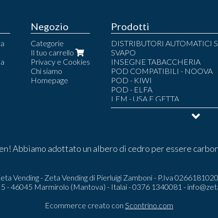
Negozio
Prodotti
ta
Categorie
DISTRIBUTORI AUTOMATICI S
Il tuo carrello
SVAPO
la
Privacy e Cookies
INSEGNE TABACCHERIA
Chi siamo
POD COMPATIBILI - NOOVA
Homepage
POD - KIWI
POD - ELFA
LEM - USA E GETTA
POD - LEM
POD - LOST MARY
POD - UMA.MI
LIQUIDI SVAPO
POUCH
n! Abbiamo adottato un albero di cedro per essere carbon
ARMADI BLINDATI TABACCH
ARREDI COMPLETI
CAPSULE AROMATICHE
eta Vending - Zeta Vending di Pierluigi Zamboni - P.Iva 026618102
i 5 - 46045 Marmirolo (Mantova) - Italai - 0376 1340081 -
info@zet
Ecommerce creato con
Scontrino.com