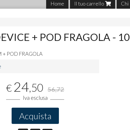
Home
Il tuo carrello
Chi
EVICE + POD FRAGOLA - 10
M
+
POD
FRAGOLA
e
24
,50
€
56,72
Iva esclusa
Acquista