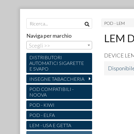
POD - LEM
LEM D
Naviga per marchio
Scegli >>
DEVICE
LE
DISTRIBUTORI
AUTOMATICI SIGARETTE
Disponibil
E SVAPO
INSEGNE TABACCHERIA
POD COMPATIBILI -
NOOVA
POD - KIWI
POD - ELFA
LEM - USA E GETTA