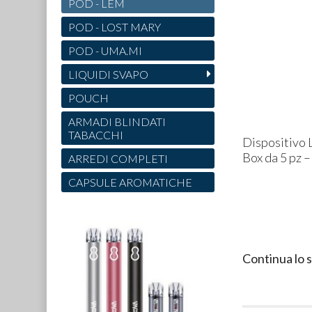
POD - LEM
POD - LOST MARY
POD - UMA.MI
LIQUIDI SVAPO
POUCH
ARMADI BLINDATI
TABACCHI
Dispositivo
Box da 5 pz –
ARREDI COMPLETI
CAPSULE AROMATICHE
Continua lo 