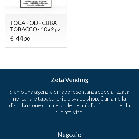
TOCA POD - CUBA
TOBACCO - 10 x2 pz
44
€
,00
Zeta Vending
Siamo una agenzia di rappresentanza specializzata
nel canale tabaccherie e svapo shop. Curiamo la
distribuzione commerciale dei migliori brand per la
tua attività.
Negozio