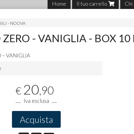
Home
Il tuo carrello
Chi
ILI - NOOVA
 ZERO - VANIGLIA - BOX 10
O
–
VANIGLIA
e
20
,90
€
Iva esclusa
Acquista