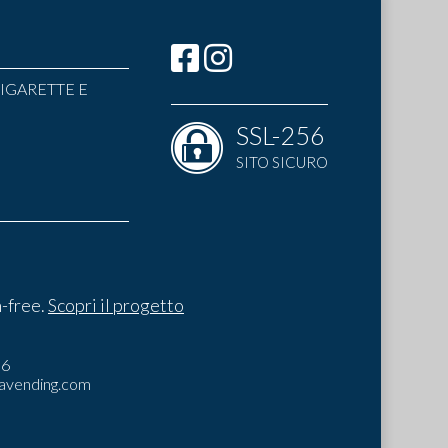
IGARETTE E
SSL-256
SITO SICURO
-free.
Scopri il progetto
I
06
avending.com