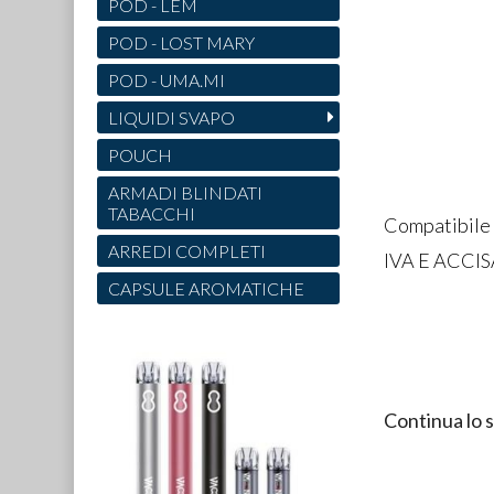
POD - LEM
POD - LOST MARY
POD - UMA.MI
LIQUIDI SVAPO
POUCH
ARMADI BLINDATI
TABACCHI
Compatibile 
ARREDI COMPLETI
IVA E ACCI
CAPSULE AROMATICHE
Continua lo 