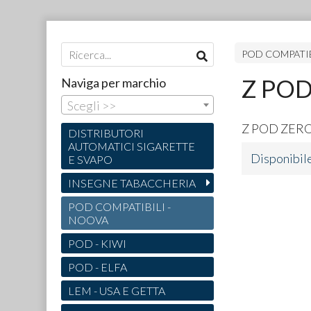
POD COMPATIB
Z POD
Naviga per marchio
Scegli >>
Z
POD
ZER
DISTRIBUTORI
AUTOMATICI SIGARETTE
Disponibil
E SVAPO
INSEGNE TABACCHERIA
POD COMPATIBILI -
NOOVA
POD - KIWI
POD - ELFA
LEM - USA E GETTA