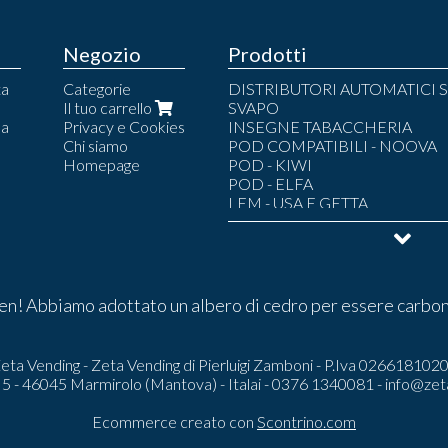
Negozio
Prodotti
ta
Categorie
DISTRIBUTORI AUTOMATICI S
Il tuo carrello
SVAPO
la
Privacy e Cookies
INSEGNE TABACCHERIA
Chi siamo
POD COMPATIBILI - NOOVA
Homepage
POD - KIWI
POD - ELFA
LEM - USA E GETTA
POD - LEM
POD - LOST MARY
POD - UMA.MI
LIQUIDI SVAPO
POUCH
n! Abbiamo adottato un albero di cedro per essere carbon
ARMADI BLINDATI TABACCH
ARREDI COMPLETI
CAPSULE AROMATICHE
eta Vending - Zeta Vending di Pierluigi Zamboni - P.Iva 026618102
i 5 - 46045 Marmirolo (Mantova) - Italai - 0376 1340081 -
info@zet
Ecommerce creato con
Scontrino.com