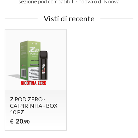
sezione
pod compatibili - noova
o di
Noova
Visti di recente
Z POD ZERO -
CAIPIRINHA - BOX
10 PZ
20
€
,90