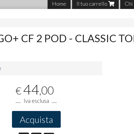
Home
Il tuo carrello
Chi
GO+ CF 2 POD - CLASSIC T
e
44
,00
€
Iva esclusa
Acquista