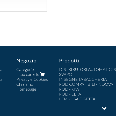
Negozio
Prodotti
ta
Categorie
DISTRIBUTORI AUTOMATICI S
Il tuo carrello
SVAPO
la
Privacy e Cookies
INSEGNE TABACCHERIA
Chi siamo
POD COMPATIBILI - NOOVA
Homepage
POD - KIWI
POD - ELFA
LEM - USA E GETTA
POD - LEM
POD - LOST MARY
POD - UMA.MI