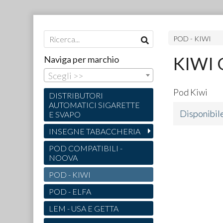
POD - KIWI
KIWI 
Naviga per marchio
Scegli >>
Pod Kiwi
DISTRIBUTORI
AUTOMATICI SIGARETTE
Disponibil
E SVAPO
INSEGNE TABACCHERIA
POD COMPATIBILI -
NOOVA
POD - KIWI
POD - ELFA
LEM - USA E GETTA