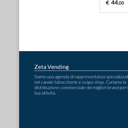
44
€
,00
Zeta Vending
Siamo una agenzia di rappresentanza specializza
nel canale tabaccherie e svapo shop. Curiamo la
distribuzione commerciale dei migliori brand per 
tua attività.