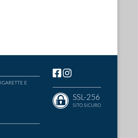
IGARETTE E
SSL-256
SITO SICURO