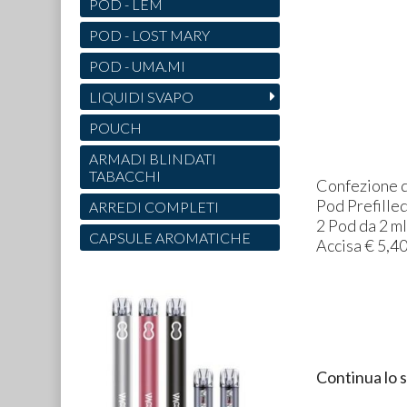
POD - LEM
POD - LOST MARY
POD - UMA.MI
LIQUIDI SVAPO
POUCH
ARMADI BLINDATI
TABACCHI
Confezione d
Pod Prefille
ARREDI COMPLETI
2 Pod da 2 m
CAPSULE AROMATICHE
Accisa € 5,4
Continua lo 