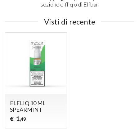
sezione
elfliq
o di
Elfbar
Visti di recente
ELFLIQ 10 ML
SPEARMINT
1
€
,49