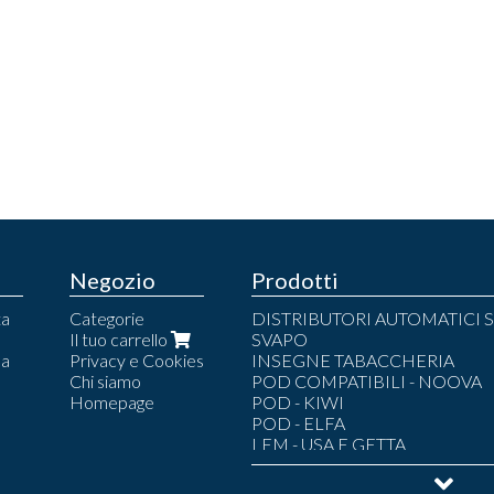
Negozio
Prodotti
ta
Categorie
DISTRIBUTORI AUTOMATICI S
Il tuo carrello
SVAPO
la
Privacy e Cookies
INSEGNE TABACCHERIA
Chi siamo
POD COMPATIBILI - NOOVA
Homepage
POD - KIWI
POD - ELFA
LEM - USA E GETTA
POD - LEM
POD - LOST MARY