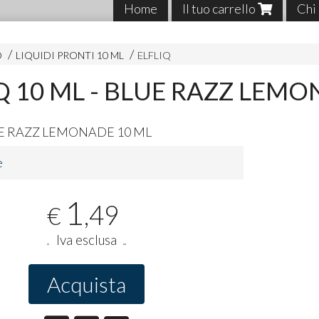
Home
Il tuo carrello
Chi
O
LIQUIDI PRONTI 10 ML
ELFLIQ
Q 10 ML - BLUE RAZZ LEM
E
RAZZ
LEMONADE
10 ML
e
1
,49
€
Iva esclusa
Acquista