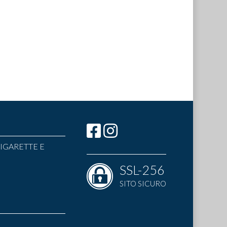
IGARETTE E
SSL-256
SITO SICURO