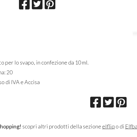
o per lo svapo, in confezione da 10 ml.
na: 20
o di IVA e Accisa
shopping!
scopri altri prodotti della sezione
elfliq
o di
Elfb