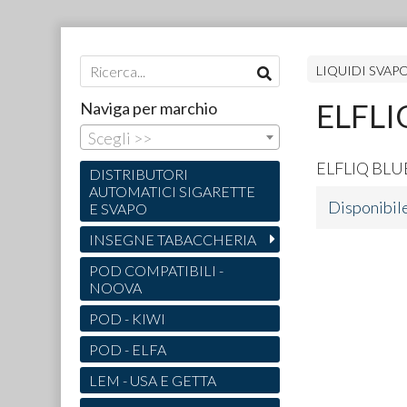
LIQUIDI SVAP
ELFLI
Naviga per marchio
Scegli >>
ELFLIQ
BLU
DISTRIBUTORI
AUTOMATICI SIGARETTE
Disponibil
E SVAPO
INSEGNE TABACCHERIA
POD COMPATIBILI -
NOOVA
POD - KIWI
POD - ELFA
LEM - USA E GETTA