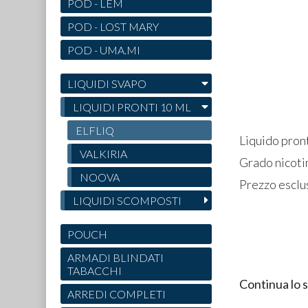
POD - LEM
POD - LOST MARY
POD - UMA.MI
LIQUIDI SVAPO
LIQUIDI PRONTI 10 ML
ELFLIQ
Liquido pront
VALKIRIA
Grado nicoti
NOOVA
Prezzo esclus
LIQUIDI SCOMPOSTI
POUCH
ARMADI BLINDATI
TABACCHI
Continua lo 
ARREDI COMPLETI