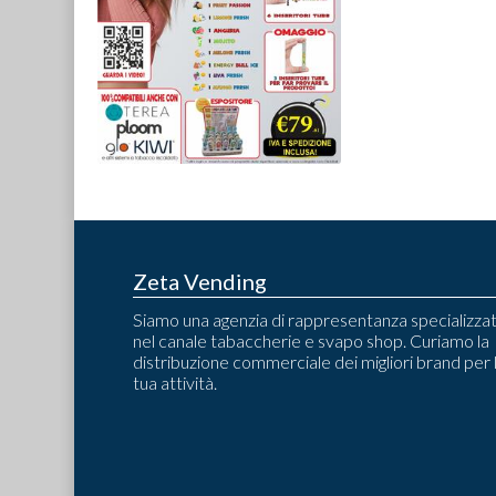
Zeta Vending
Siamo una agenzia di rappresentanza specializza
nel canale tabaccherie e svapo shop. Curiamo la
distribuzione commerciale dei migliori brand per 
tua attività.