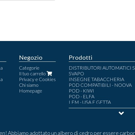
Negozio
Prodotti
ta
Categorie
DISTRIBUTORI AUTOMATICI S
Il tuo carrello
SVAPO
la
Privacy e Cookies
INSEGNE TABACCHERIA
Chi siamo
POD COMPATIBILI - NOOVA
Homepage
POD - KIWI
POD - ELFA
LEM - USA E GETTA
POD - LEM
POD - LOST MARY
POD - UMA.MI
LIQUIDI SVAPO
LIQUIDI PRONTI 10 ML
POUCH
n! Abbiamo adottato un albero di cedro per essere carbon