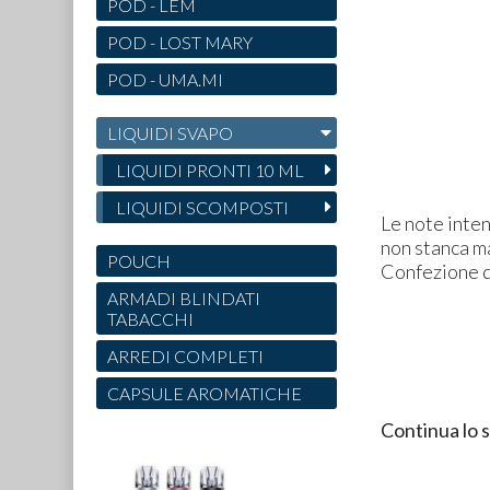
POD - LEM
POD - LOST MARY
POD - UMA.MI
LIQUIDI SVAPO
LIQUIDI PRONTI 10 ML
LIQUIDI SCOMPOSTI
Le note inten
non stanca ma
POUCH
Confezione d
ARMADI BLINDATI
TABACCHI
ARREDI COMPLETI
CAPSULE AROMATICHE
Continua lo 