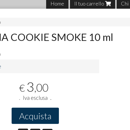
Home
Il tuo carrello
Chi
O
A COOKIE SMOKE 10 ml
a
e
3
,00
€
Iva esclusa
Acquista