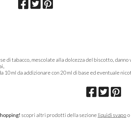
se di tabacco, mescolate alla dolcezza del biscotto, danno v
i,
a 10 ml da addizionare con 20 ml di base ed eventuale nico
shopping!
scopri altri prodotti della sezione
liquidi svapo
o