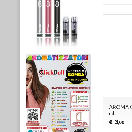
AROMA C
ml
3
€
,00