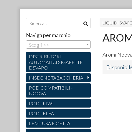
LIQUIDI SVAP
AROM
Naviga per marchio
Scegli >>
Aromi Noov
DISTRIBUTORI
AUTOMATICI SIGARETTE
Disponibil
E SVAPO
INSEGNE TABACCHERIA
POD COMPATIBILI -
NOOVA
POD - KIWI
POD - ELFA
LEM - USA E GETTA