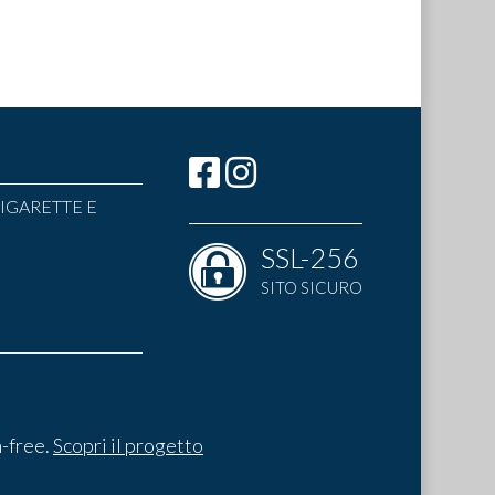
IGARETTE E
SSL-256
SITO SICURO
-free.
Scopri il progetto
I