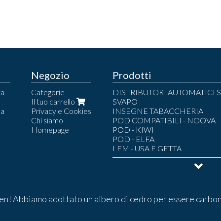
Negozio
Prodotti
ta
Categorie
DISTRIBUTORI AUTOMATICI S
Il tuo carrello
SVAPO
la
Privacy e Cookies
INSEGNE TABACCHERIA
Chi siamo
POD COMPATIBILI - NOOVA
Homepage
POD - KIWI
POD - ELFA
LEM - USA E GETTA
POD - LEM
POD - LOST MARY
POD - UMA.MI
LIQUIDI SVAPO
LIQUIDI PRONTI 10 ML
POUCH
n! Abbiamo adottato un albero di cedro per essere carbon
LIQUIDI SCOMPOSTI
ARMADI BLINDATI TABACCH
ARREDI COMPLETI