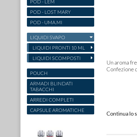
POD - LEM
POD - LOST MARY
POD - UMA.MI
LIQUIDI SVAPO
LIQUIDI PRONTI 10 ML
LIQUIDI SCOMPOSTI
Un aroma fres
Confezione d
POUCH
ARMADI BLINDATI
TABACCHI
ARREDI COMPLETI
CAPSULE AROMATICHE
Continua lo 