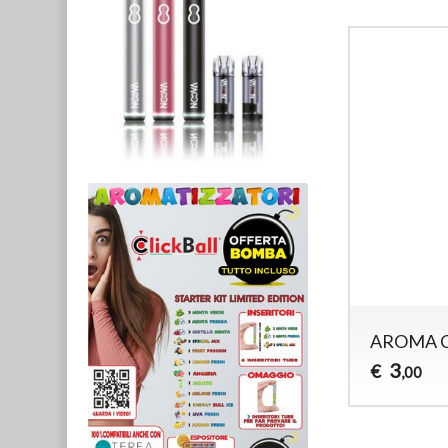
AROMA C
3
€
,00