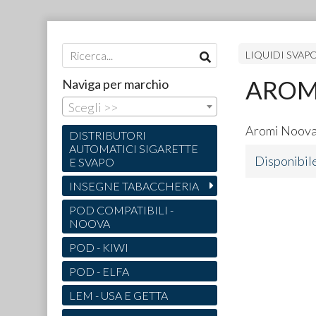
LIQUIDI SVAP
AROMA
Naviga per marchio
Scegli >>
Aromi Noov
DISTRIBUTORI
AUTOMATICI SIGARETTE
Disponibil
E SVAPO
INSEGNE TABACCHERIA
POD COMPATIBILI -
NOOVA
POD - KIWI
POD - ELFA
LEM - USA E GETTA