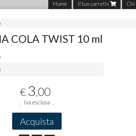
Home
Il tuo carrello
Chi
O
 COLA TWIST 10 ml
a
e
3
,00
€
Iva esclusa
Acquista