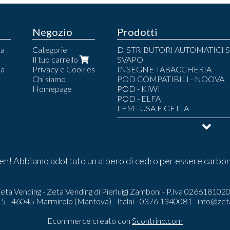
Negozio
Prodotti
ta
Categorie
DISTRIBUTORI AUTOMATICI S
Il tuo carrello
SVAPO
la
Privacy e Cookies
INSEGNE TABACCHERIA
Chi siamo
POD COMPATIBILI - NOOVA
Homepage
POD - KIWI
POD - ELFA
LEM - USA E GETTA
POD - LEM
POD - LOST MARY
POD - UMA.MI
LIQUIDI SVAPO
POUCH
n! Abbiamo adottato un albero di cedro per essere carbon
ARMADI BLINDATI TABACCH
ARREDI COMPLETI
CAPSULE AROMATICHE
eta Vending - Zeta Vending di Pierluigi Zamboni - P.Iva 026618102
i 5 - 46045 Marmirolo (Mantova) - Italai - 0376 1340081 -
info@zet
Ecommerce creato con
Scontrino.com