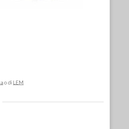
ta
o di
LEM