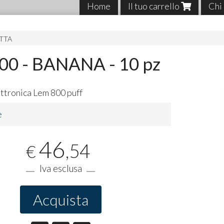
Home
Il tuo carrello
Chi
ETTA
00 - BANANA - 10 pz
ettronica Lem 800 puff
e
46
,54
€
Iva esclusa
Acquista