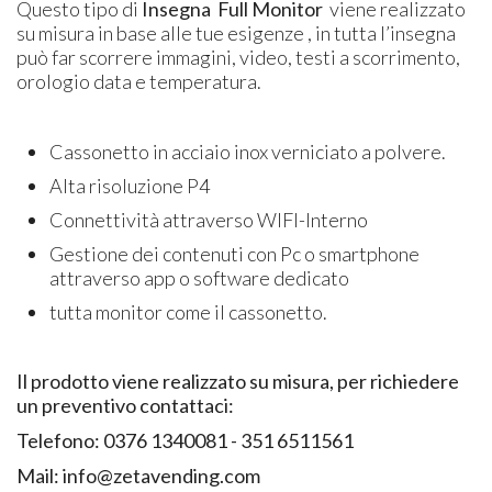
Questo tipo di
Insegna
Full Monitor
viene realizzato
su misura in base alle tue esigenze , in tutta l’insegna
può far scorrere immagini, video, testi a scorrimento,
orologio data e temperatura.
Cassonetto in acciaio inox verniciato a polvere.
Alta risoluzione P4
Connettività attraverso WIFI-Interno
Gestione dei contenuti con Pc o smartphone
attraverso app o software dedicato
tutta monitor come il cassonetto.
Il prodotto viene realizzato su misura, per richiedere
un preventivo contattaci:
Telefono: 0376 1340081 - 351 6511561
Mail: info@zetavending.com