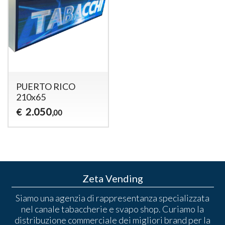
PUERTO RICO
210x65
2.050
€
,00
Zeta Vending
Siamo una agenzia di rappresentanza specializzata
nel canale tabaccherie e svapo shop. Curiamo la
distribuzione commerciale dei migliori brand per la