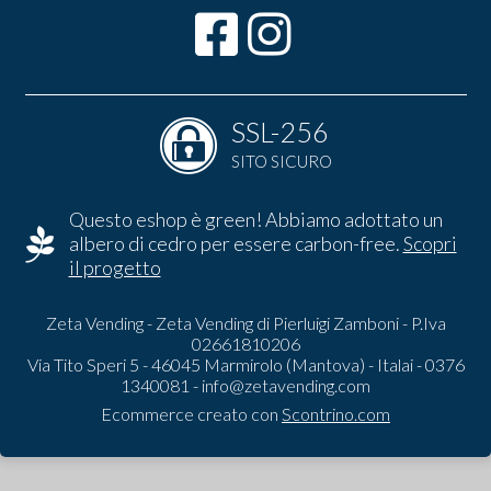
SSL-256
SITO SICURO
Questo eshop è green! Abbiamo adottato un
albero di cedro per essere carbon-free.
Scopri
il progetto
Zeta Vending - Zeta Vending di Pierluigi Zamboni - P.Iva
02661810206
Via Tito Speri 5 - 46045 Marmirolo (Mantova) - Italai - 0376
1340081 -
info@zetavending.com
Ecommerce creato con
Scontrino.com