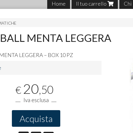
Home
Il tuo carrello
Chi
MATICHE
KBALL MENTA LEGGERA
MENTA
LEGGERA
–
BOX
10 PZ
e
20
,50
€
Iva esclusa
Acquista