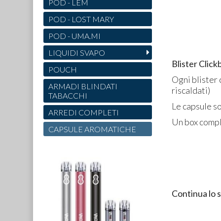
POD - LEM
POD - LOST MARY
POD - UMA.MI
LIQUIDI SVAPO
Blister Clic
POUCH
Ogni blister 
ARMADI BLINDATI
riscaldati)
TABACCHI
Le capsule so
ARREDI COMPLETI
Un box compl
CAPSULE AROMATICHE
Continua lo 