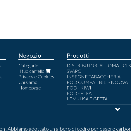
Negozio
Prodotti
ta
Categorie
DISTRIBUTORI AUTOMATICI S
Il tuo carrello
SVAPO
la
Privacy e Cookies
INSEGNE TABACCHERIA
Chi siamo
POD COMPATIBILI - NOOVA
Homepage
POD - KIWI
POD - ELFA
LEM - USA E GETTA
POD - LEM
POD - LOST MARY
POD - UMA.MI
LIQUIDI SVAPO
POUCH
n! Abbiamo adottato un albero di cedro per essere carbon