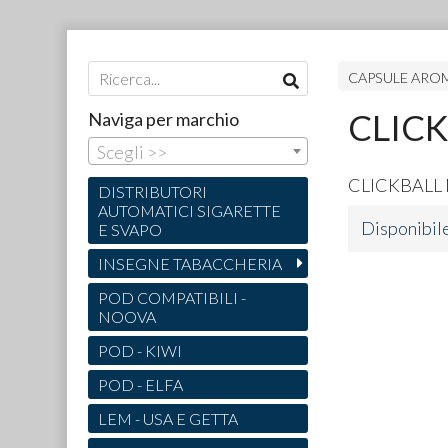
CAPSULE ARO
CLIC
Naviga per marchio
Scegli >>
CLICKBALL
DISTRIBUTORI
AUTOMATICI SIGARETTE
Disponibil
E SVAPO
INSEGNE TABACCHERIA
POD COMPATIBILI -
NOOVA
POD - KIWI
POD - ELFA
LEM - USA E GETTA